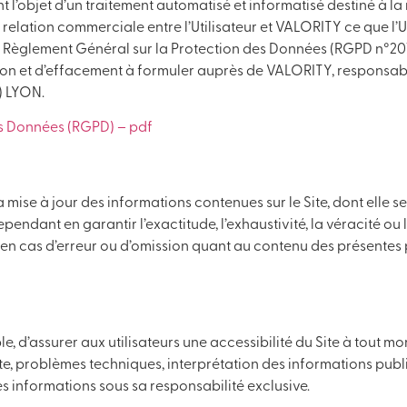
 l’objet d’un traitement automatisé et informatisé destiné à la
relation commerciale entre l’Utilisateur et VALORITY ce que l’
 Règlement Général sur la Protection des Données (RGPD n°2016/
ition et d’effacement à formuler auprès de VALORITY, responsable
) LYON.
es Données (RGPD) – pdf
 mise à jour des informations contenues sur le Site, dont elle se
endant en garantir l’exactitude, l’exhaustivité, la véracité ou 
en cas d’erreur ou d’omission quant au contenu des présentes pag
e, d’assurer aux utilisateurs une accessibilité du Site à tout 
te, problèmes techniques, interprétation des informations publi
ces informations sous sa responsabilité exclusive.