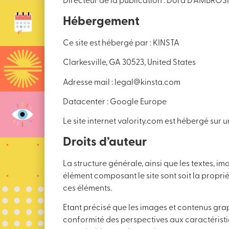
Directeur de la publication : Dora D’AMBROSI
Hébergement
Ce site est hébergé par : KINSTA
Clarkesville, GA 30523, United States
Adresse mail : legal@kinsta.com
Datacenter : Google Europe
Le site internet valority.com est hébergé sur 
Droits d’auteur
La structure générale, ainsi que les textes, 
élément composant le site sont soit la propri
ces éléments.
Etant précisé que les images et contenus graphi
conformité des perspectives aux caractéristiq