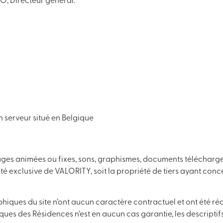
O, Directeur général.
un serveur situé en Belgique
images animées ou fixes, sons, graphismes, documents télécharg
été exclusive de VALORITY, soit la propriété de tiers ayant conc
ques du site n’ont aucun caractère contractuel et ont été réalisé
ues des Résidences n’est en aucun cas garantie, les descriptif