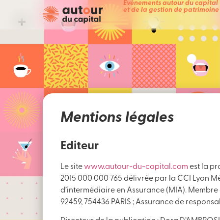
Événements autour du capital
et de la gestion de patrimoine
Mentions légales
Editeur
Le site
www.autour-du-capital.com
est la p
2015 000 000 765 délivrée par la CCI Lyon Mé
d’intermédiaire en Assurance (MIA). Membre
92459, 754436 PARIS ; Assurance de responsab