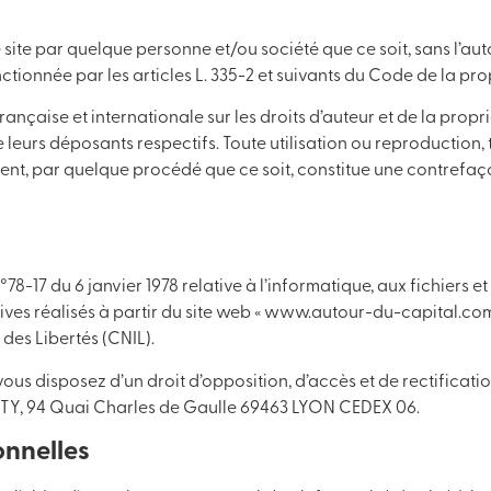
site par quelque personne et/ou société que ce soit, sans l’autor
tionnée par les articles L. 335-2 et suivants du Code de la propr
française et internationale sur les droits d’auteur et de la propr
e leurs déposants respectifs. Toute utilisation ou reproduction, t
ent, par quelque procédé que ce soit, constitue une contrefaç
78-17 du 6 janvier 1978 relative à l’informatique, aux fichiers et
es réalisés à partir du site web « www.autour-du-capital.com 
des Libertés (CNIL).
ous disposez d’un droit d’opposition, d’accès et de rectificat
ITY, 94 Quai Charles de Gaulle 69463 LYON CEDEX 06.
onnelles