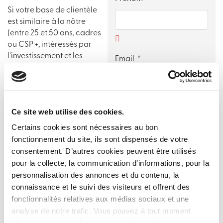
Si votre base de clientèle
est similaire à la nôtre
(entre 25 et 50 ans, cadres
ou CSP +, intéressés par
l’investissement et les
Email
placements financiers)
alors échangeons !
Ce site web utilise des cookies.
Quelques exemples de
Téléphone
partenaires avec
Certains cookies sont nécessaires au bon
lesquels nous avons
fonctionnement du site, ils sont dispensés de votre
organisé un événement :
consentement. D’autres cookies peuvent être utilisés
pour la collecte, la communication d’informations, pour la
personnalisation des annonces et du contenu, la
Votre entreprise
connaissance et le suivi des visiteurs et offrent des
fonctionnalités relatives aux médias sociaux et une
analyse de notre trafic. Vous pouvez à tout moment
changer d’avis en cliquant sur l’icône en bas à gauche.